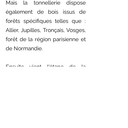
Mais la tonnellerie dispose
également de bois issus de
forêts spécifiques telles que :
Allier, Jupilles, Tronçais, Vosges,
forêt de la région parisienne et
de Normandie.
Ensuite vient l'étape de la
"Maturation" aussi appelée
"Séchage du bois" qui va durer
entre 24 et 36 mois, tout cela
dépend des conditions
climatiques du moment. Les
merrains vont connaître le soleil,