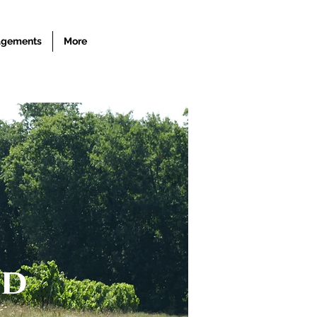
agements
More
nd