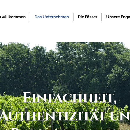
ch willkommen
Das Unternehmen
Die Fässer
Unsere Eng
Einfachheit,
Authentizität u