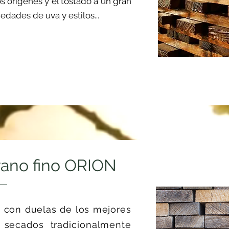
 orígenes y el tostado a un gran
edades de uva y estilos...
rano fino ORION
 con duelas de los mejores
, secados tradicionalmente