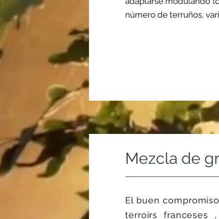
adaptarse modulando los
número de terruños, vari
Mezcla de g
El buen compromiso
terroirs franceses 